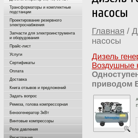
Трансформаторы и комплектные
насосы
подстанции
Проектирование резервного
электроснабжения
Главная
/ Д
Запчасти для электроинструмента
и оборудования
насосы
Прайс-лист
Услуги
Дизель гене
Сертификаты
Воздушные 
Оплата
Одноступе
Доставка
приводом B-
Книга отзывов и предложений
Задать вопрос
А
Ремеза, голова компрессорная
П
Бензогенератор 3кВт
Винтовые компрессоры
Реле давления
Регистрация