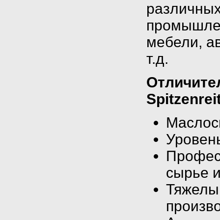
различных
промышлен
мебели, а
т.д.
Отличите
Spitzenrei
Маслос
Уровен
Профес
сырье и
Тяжелый
произв