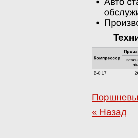
Авто ст
обслуж
Произво
Техн
Произ
Компрессор
всас
л/
B-0.17
2
Поршневы
« Назад