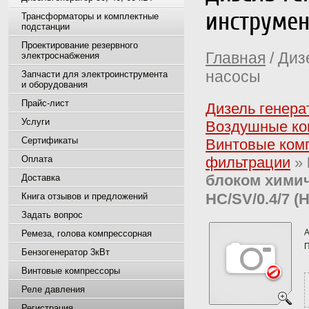
инструмен
Трансформаторы и комплектные
подстанции
Проектирование резервного
Главная
/ Диз
электроснабжения
насосы
Запчасти для электроинструмента
и оборудования
Прайс-лист
Дизель генера
Услуги
Воздушные ко
Сертификаты
Винтовые ком
Оплата
фильтрации
»
блоком химич
Доставка
HC/SV/0.4/7 (
Книга отзывов и предложений
Задать вопрос
А
Ремеза, голова компрессорная
П
Бензогенератор 3кВт
Винтовые компрессоры
Реле давления
Регистрация