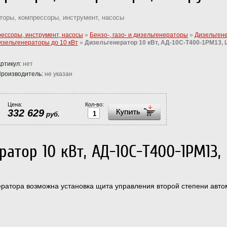
торы, компрессоры, инструмент, насосы
рессоры, инструмент, насосы
»
Бензо-, газо- и дизельгенераторы
»
Дизельген
изельгенераторы до 10 кВт
»
Дизельгенератор 10 кВт, АД-10С-Т400-1РМ13, 
ртикул:
нет
роизводитель:
не указан
Цена:
Кол-во:
332 629
руб.
ратор 10 кВт, АД-10С-Т400-1РМ13, 
ратора возможна установка щита управления второй степени авт