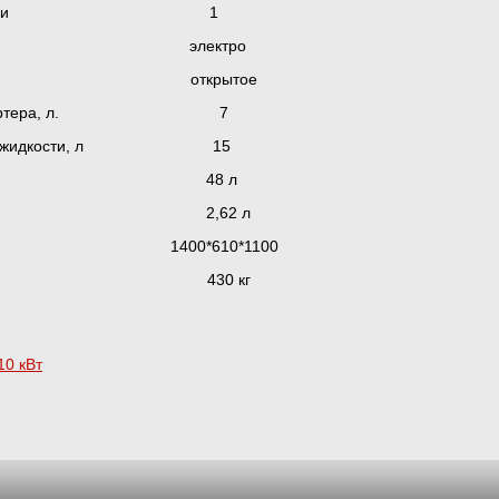
втоматизации 1
к электро
ние открытое
ного картера, л. 7
ющей жидкости, л 15
 48 л
д 2,62 л
 1400*610*1100
430 кг
10 кВт