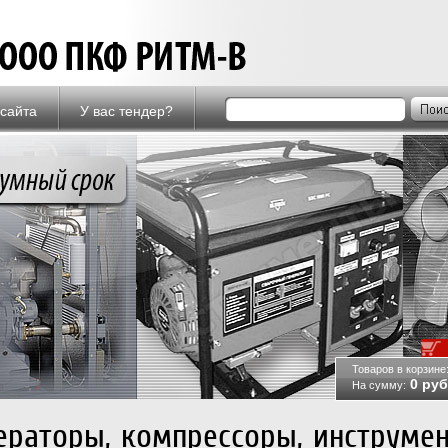
 сайта
У вас тендер?
Товаров в корзине
0
руб
На сумму:
ераторы, компрессоры, инструмен