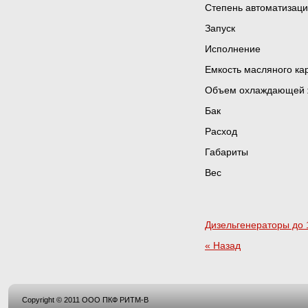
Степень а
Запус
Исполне
Емкость масля
Объем охлажда
Бак
Расхо
Габариты
Вес 
Дизельгенераторы до 
« Назад
Copyright © 2011 ООО ПКФ РИТМ-В