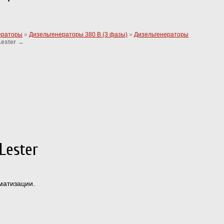
ераторы
»
Дизельгенераторы 380 В (3 фазы)
»
Дизельгенераторы
→
Lester
Lester
оматизации.