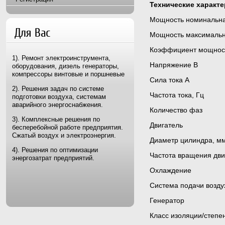
Технические характ
Мощность номин
Для Вас
Мощность макси
Коэффициен
1). Ремонт электроинструмента,
Напряжен
оборудования, дизель генераторы,
компрессоры винтовые и поршневые
Сила 
2). Решения задач по системе
Частота 
подготовки воздуха, системам
аварийного энергоснабжения.
Количе
3). Комплексные решения по
Двигател
бесперебойной работе предприятия.
Сжатый воздух и электроэнергия.
Диаметр ци
4). Решения по оптимизации
Частота вращени
энергозатрат предприятий.
Охлажден
Система подачи
Генерат
Класс изоляции/