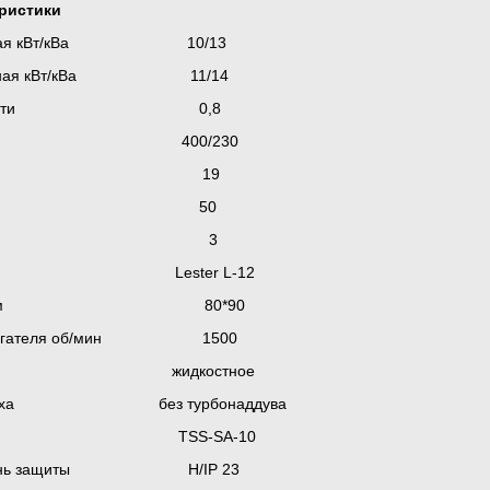
еристики
альная кВт/кВа 10/13
мальная кВт/кВа 11/14
т мощности 0,8
ие В 400/230
тока А 19
тока, Гц 50
ство фаз 3
ь Lester L-12
линдра, мм 80*90
я двигателя об/мин 1500
ие жидкостное
 воздуха без турбонаддува
ор TSS-SA-10
степень защиты Н/IP 23