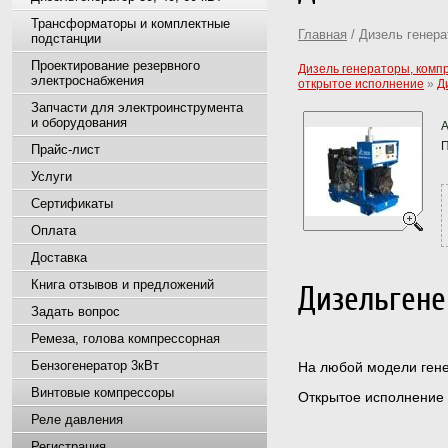
Трансформаторы и комплектные
Главная
/ Дизель генера
подстанции
Проектирование резервного
Дизель генераторы, комп
электроснабжения
открытое исполнение
»
Д
Запчасти для электроинструмента
и оборудования
А
П
Прайс-лист
Услуги
Сертификаты
Оплата
Доставка
Книга отзывов и предложений
Дизельгене
Задать вопрос
Ремеза, голова компрессорная
Бензогенератор 3кВт
На любой модели гене
Винтовые компрессоры
Открытое исполнение
Реле давления
Регистрация