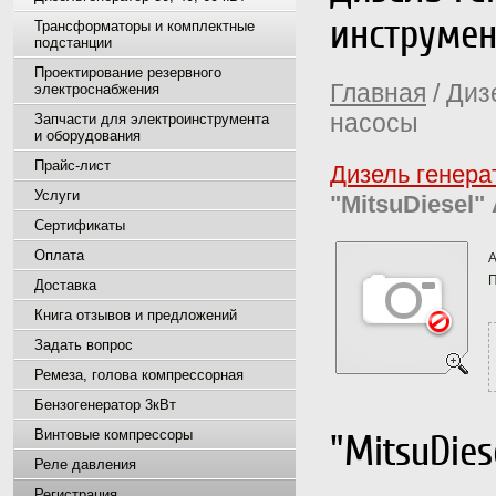
инструмен
Трансформаторы и комплектные
подстанции
Проектирование резервного
Главная
/ Диз
электроснабжения
насосы
Запчасти для электроинструмента
и оборудования
Прайс-лист
Дизель генера
Услуги
"MitsuDiesel
Сертификаты
Оплата
А
П
Доставка
Книга отзывов и предложений
Задать вопрос
Ремеза, голова компрессорная
Бензогенератор 3кВт
Винтовые компрессоры
"MitsuDie
Реле давления
Регистрация